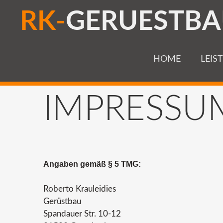
R
K
-
G
E
R
U
E
S
T
B
A
HOME
LEIS
IMPRESSU
Angaben gemäß § 5 TMG:
Roberto Krauleidies
Gerüstbau
Spandauer Str. 10-12