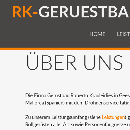
R
K
-
G
E
R
U
E
S
T
B
A
HOME
LEIS
ÜBER
UNS
Die Firma Gerüstbau Roberto Krauleidies in Gees
Mallorca (Spanien) mit dem Drohnenservice tätig
Zu unserem Leistungsumfang (siehe
Leistungen
) 
Rollgerüsten aller Art sowie Personenfangnetze 