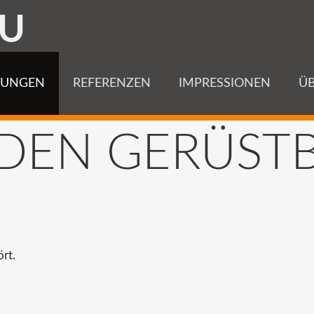
U
TUNGEN
REFERENZEN
IMPRESSIONEN
ÜB
DEN
GERÜST
rt.