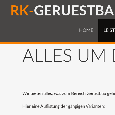
R
K
-
G
E
R
U
E
S
T
B
A
HOME
LEIS
ALLES
UM
Wir bieten alles, was zum Bereich Gerüstbau gehö
Hier eine Auflistung der gängigen Varianten: